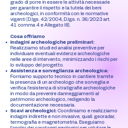
grado di porre in essere le attività necessarie
per garantire il rispetto e la tutela dei beni
archeologici, in conformità con le normative
vigenti (D.lgs. 42/2004, D.lgs. n. 36/2023 art.
41 comma 4 e Allegato I8).
Cosa offriamo
Indagini archeologiche preliminari:
Realizziamo studi ed analisi preventive per
individuare eventuali evidenze archeologiche
nelle aree di intervento, minimizzando i rischi per
lo sviluppo del progetto.
Assistenza e sorveglianza archeologica:
Forniamo supporto tecnico in cantiere tramite
la presenza di un archeologo che sorveglia e
verifica l’esistenza di stratigrafie archeologiche
in modo da prevenire danneggiamenti al
patrimonio archeologico, redigendo la
documentazione necessaria.
Scavi archeologici:
Coordiniamo e realizziamo
indagini indirette e non invasive, quali: georadar,
termografia e magnetometria. Eseguiamo
l’analisi dei carotaggi geologici per valutare le