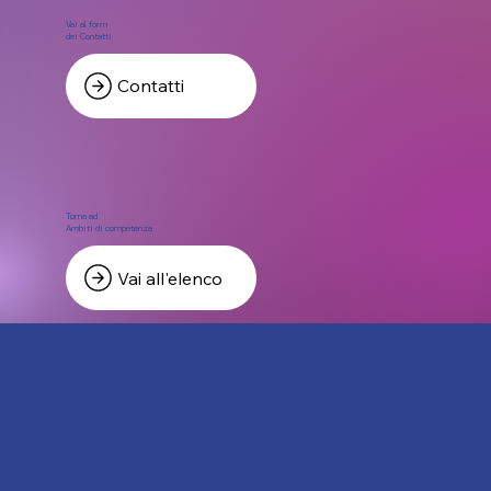
Vai al form
dei Contatti
Contatti
Torna ad
Ambiti di competenza
Vai all'elenco