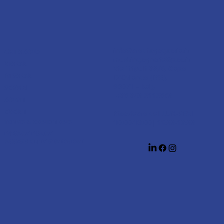
info@modingegneria.it
CHI SIAMO
mod.ingegneria@pec.it
VISION
Via Tripoli 3A/5, Capo
MISSION
D'Orlando (ME),
98071 – Italy
SERVIZI
+39 340 2112990
AMBITI
EVENTI
Riceviamo dal
LUN-VEN
TERMS & CONDITIONS
10:00-13:00 | 15:00-18:00
PRIVACY POLICY
ACCESSIBILITY STATEMENT